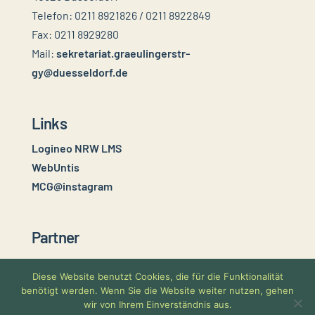
Telefon: 0211 8921826 / 0211 8922849
Fax: 0211 8929280
Mail:
sekretariat.graeulingerstr-
gy@duesseldorf.de
Links
Logineo NRW LMS
WebUntis
MCG@instagram
Partner
Diese Website benutzt Cookies, die für die Funktionalität
benötigt werden. Wenn Sie die Website weiter nutzen, gehen
wir von Ihrem Einverständnis aus.