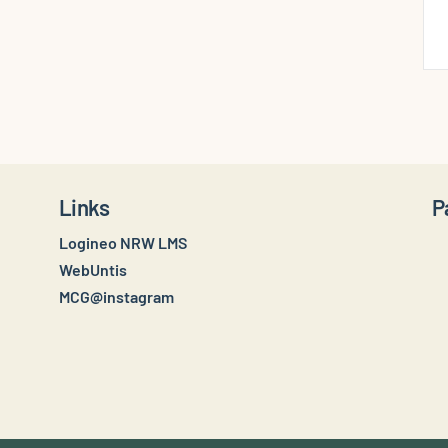
Links
P
Logineo NRW LMS
WebUntis
MCG@instagram