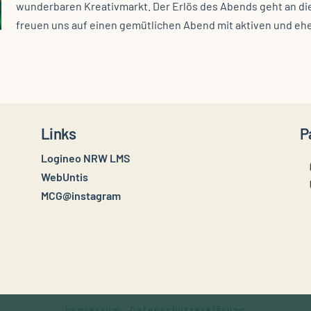
wunderbaren Kreativmarkt. Der Erlös des Abends geht an di
freuen uns auf einen gemütlichen Abend mit aktiven und eh
Links
P
Logineo NRW LMS
WebUntis
MCG@instagram
Impressum
Datenschutzerklärung